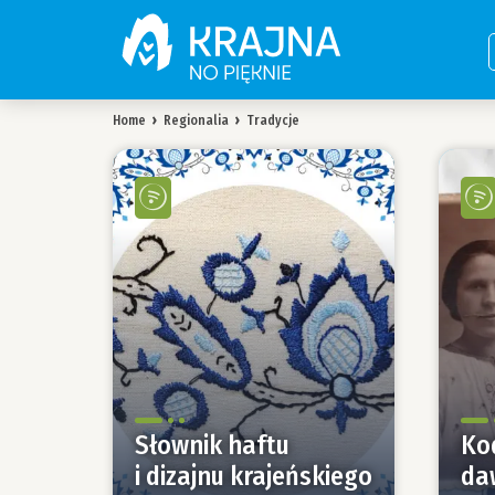
Home
›
Regionalia
›
Tradycje
Słownik haftu
Kod
i dizajnu krajeńskiego
daw