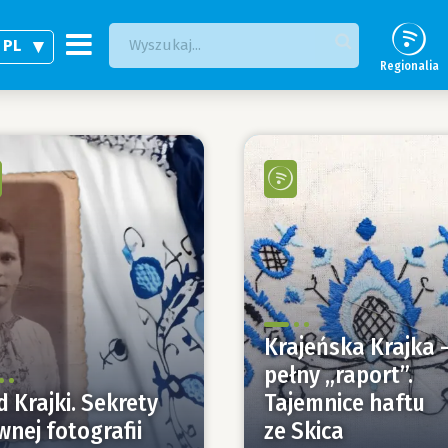
PL
Regionalia
Krajeńska Krajka 
pełny „raport”.
 Krajki. Sekrety
Tajemnice haftu
nej fotografii
ze Skica