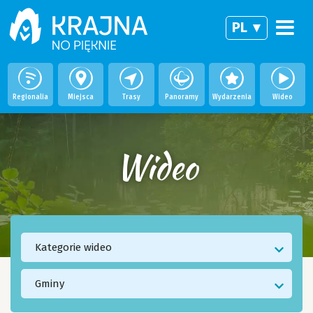
PL
Regionalia
Miejsca
Trasy
Panoramy
Wydarzenia
Wideo
Wideo
Kategorie wideo
Gminy