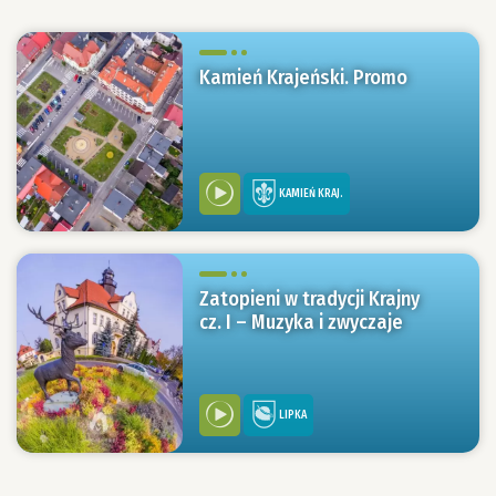
Kamień Krajeński. Promo
KAMIEŃ KRAJ.
Zatopieni w tradycji Krajny
cz. I – Muzyka i zwyczaje
LIPKA