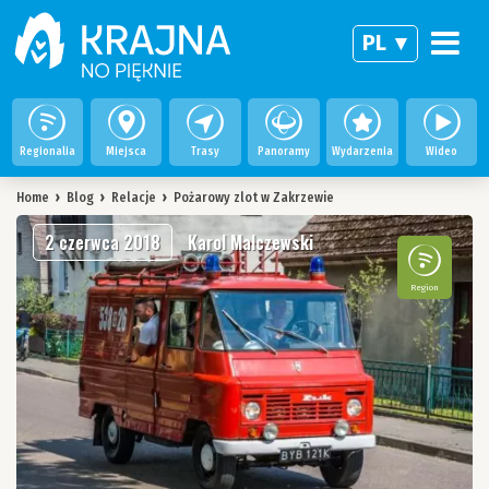
PL
Regionalia
Miejsca
Trasy
Panoramy
Wydarzenia
Wideo
Home
›
Blog
›
Relacje
›
Pożarowy zlot w Zakrzewie
2 czerwca 2018
Karol Malczewski
Region