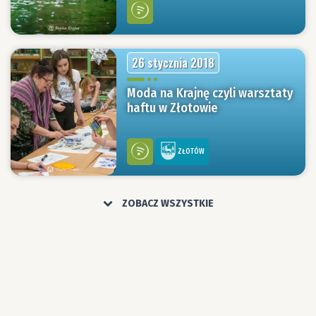
26 stycznia 2018
Moda na Krajnę czyli warsztaty
haftu w Złotowie
ZŁOTÓW
ZOBACZ WSZYSTKIE