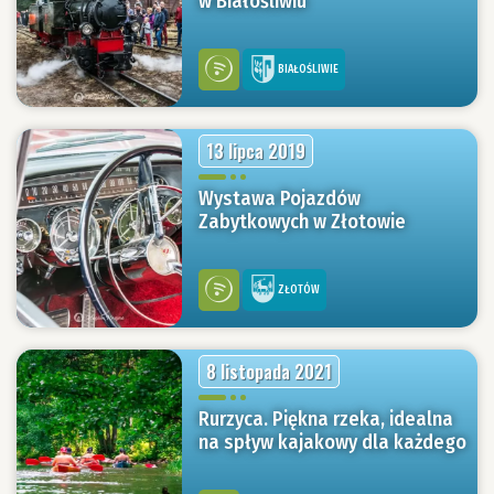
w Białośliwiu
BIAŁOŚLIWIE
13 lipca 2019
Wystawa Pojazdów
Zabytkowych w Złotowie
ZŁOTÓW
8 listopada 2021
Rurzyca. Piękna rzeka, idealna
na spływ kajakowy dla każdego