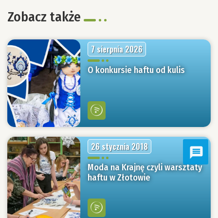
Zobacz także
7 sierpnia 2026
O konkursie haftu od kulis
26 stycznia 2018
Moda na Krajnę czyli warsztaty
haftu w Złotowie