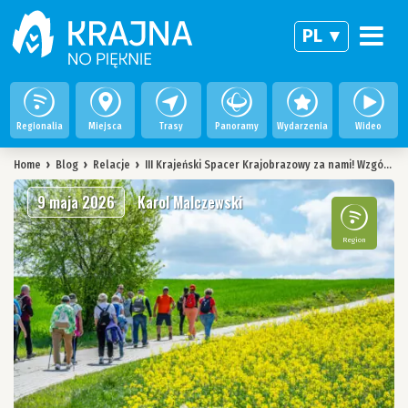
PL
Regionalia
Miejsca
Trasy
Panoramy
Wydarzenia
Wideo
Home
›
Blog
›
Relacje
›
III Krajeński Spacer Krajobrazowy za nami! Wzgórze Wilhelma zdobyte
9 maja 2026
Karol Malczewski
Region