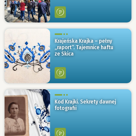
Krajeńska Krajka – pełny
„raport”. Tajemnice haftu
ze Skica
Kod Krajki. Sekrety dawnej
fotografii