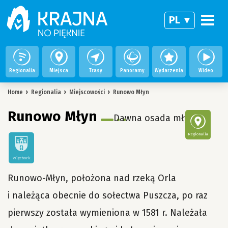
PL
Regionalia
Miejsca
Trasy
Panoramy
Wydarzenia
Wideo
Home
›
Regionalia
›
Miejscowości
›
Runowo Młyn
Runowo Młyn
Dawna osada młyńska
Regionalia
Więcbork
Runowo-Młyn, położona nad rzeką Orla
i należąca obecnie do sołectwa Puszcza, po raz
pierwszy została wymieniona w 1581 r. Należała