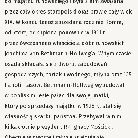
do majątku runowskiego i była z nim związana
przez cały okres staropolski oraz prawie cały wiek
XIX. W końcu tegoż sprzedana rodzinie Komm,
od której odkupiona ponownie w 1911 r.
przez ówczesnego właściciela dóbr runowskich
Joachima von Bethmann-Hollweg’a. W tym czasie
osada składała się z dworu, zabudowań
gospodarczych, tartaku wodnego, młyna oraz 125
ha roli i lasów. Bethmann-Hollweg wybudował
w pobliskim lesie pałac dla swojej matki,
który po sprzedaży majątku w 1928 r., stał się
własnością skarbu państwa. Przebywał w nim
kilkakrotnie prezydent RP Ignacy Mościcki.
Obecnie w dworze i młynie znajdują się