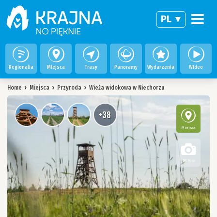
PL
Regionalia
Miejsca
Trasy
Panoramy
Wydarzenia
Wideo
Home
›
Miejsca
›
Przyroda
›
Wieża widokowa w Niechorzu
+38
Miejsca
38 Foto