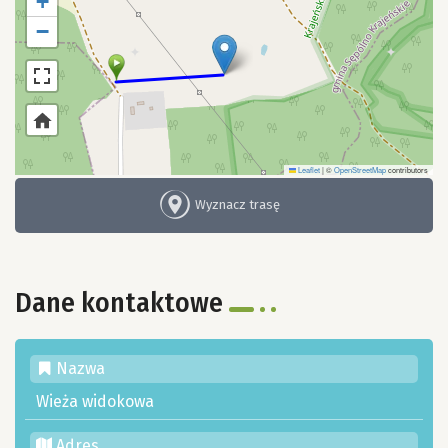
+
−
Leaflet
|
©
OpenStreetMap
contributors
Wyznacz trasę
Dane kontaktowe
Nazwa
Wieża widokowa
Adres