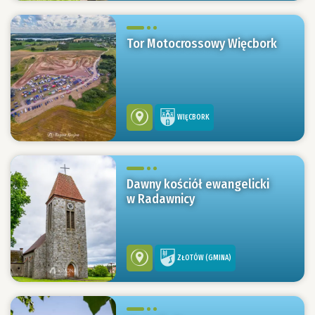
Tor Motocrossowy Więcbork
WIĘCBORK
Dawny kościół ewangelicki
w Radawnicy
ZŁOTÓW (GMINA)