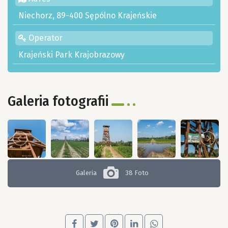
Niechorz, 89-400 Sępólno Krajeńskie
Operator
Krajeński Park Krajobrazowy
Galeria fotografii
Galeria
38 Foto