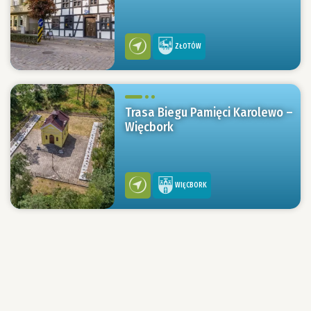
ZŁOTÓW
Trasa Biegu Pamięci Karolewo –
Więcbork
WIĘCBORK