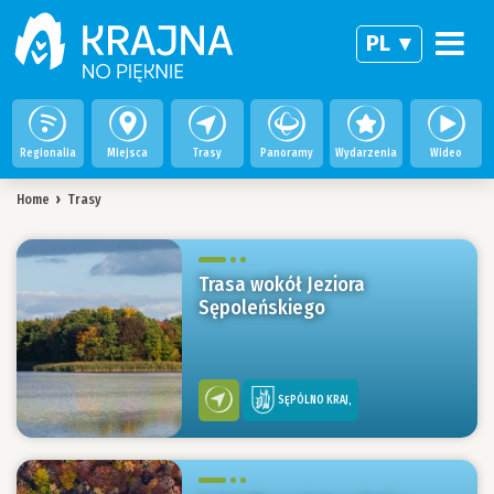
PL
Regionalia
Miejsca
Trasy
Panoramy
Wydarzenia
Wideo
Home
›
Trasy
Trasa wokół Jeziora
Sępoleńskiego
SĘPÓLNO KRAJ,