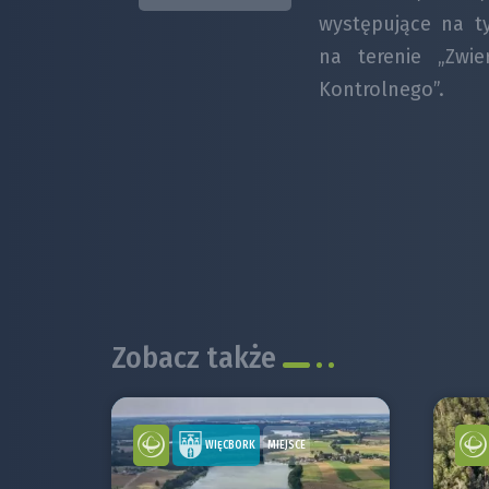
występujące na tym
na terenie „Zwie
Kontrolnego”.
Zobacz także
WIĘCBORK
MIEJSCE