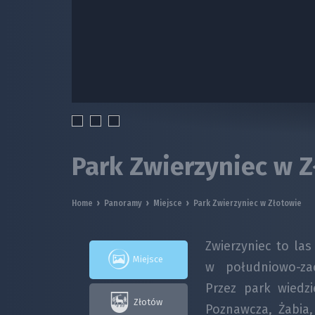
Park Zwierzyniec w 
Home
›
Panoramy
›
Miejsce
›
Park Zwierzyniec w Złotowie
Zwierzyniec to la
Miejsce
w południowo-zac
Przez park wiedzi
Złotów
Poznawcza, Żabia,