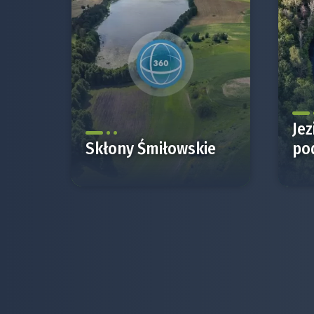
Jez
Skłony Śmiłowskie
po