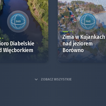
Zima w Kujankach
ioro Diabelskie
nad jeziorem
d Więcborkiem
Borówno
ZOBACZ WSZYSTKIE