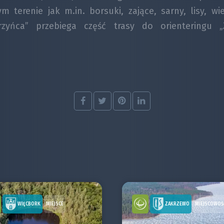
 terenie jak m.in. borsuki, zające, sarny, lisy, wi
rzyńca” przebiega część trasy do orienteringu 
WIĘCBORK
ZAKRZEWO
MIEJSCE
MIEJSCOWOŚ