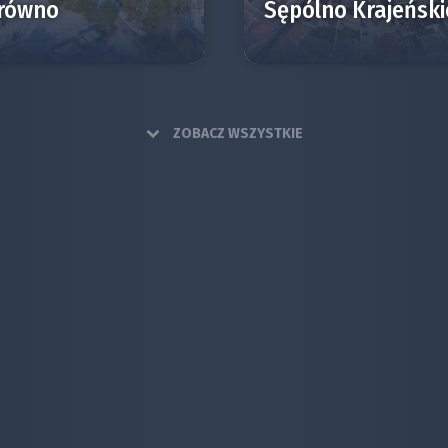
równo
Sępólno Krajeński
ZOBACZ WSZYSTKIE