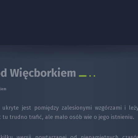
pod Więcborkiem
kiem
ukryte jest
pomi
ędzy zalesionymi wzgórzami i leż
 tu trudno trafić, ale mało osób wie o jego istnieniu.
kilku wersji powtarzanej od niepamiętnych czasó