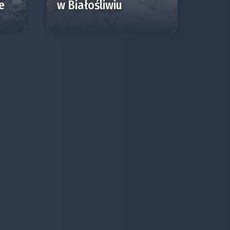
e
w Białośliwiu