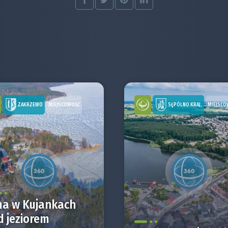
ZAKRZEWO
SĘPÓLNO KRAJ,
MIEJSCOWOŚĆ
MIEJSCO
ma w Kujankach
d jeziorem