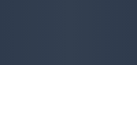
Niezbędnik:
Zobacz także:
O portalu
Polityka prywatności
Logo „Region Krajna”
Regulamin
Współpraca
Kontakt
Misja portalu
Zaloguj