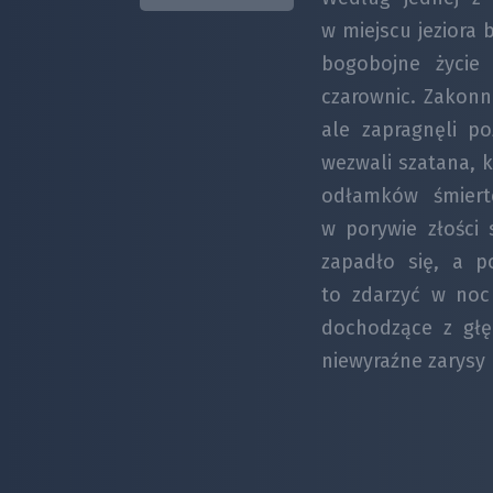
w miejscu jeziora 
bogobojne życie
czarownic. Zakonni
ale zapragnęli p
wezwali szatana, k
odłamków śmierte
w porywie złości 
zapadło się, a p
to zdarzyć w noc
dochodzące z głę
niewyraźne zarysy 