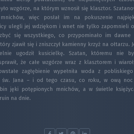
było wzgórze, na którym wznosił się klasztor. Szatan
 mnichów, więc posłał im na pokuszenie najpięk
cy ulegli jej wdziękom i wnet nie tylko zapomnieli 
ozbyć się wszystkiego, co przypominało im dawne
tóry zjawił się i zniszczył kamienny krzyż na ołtarzu. 
lnie ugodził kusicielkę. Szatan, któremu nie b
sprawił, że całe wzgórze wraz z klasztorem i wia
owstałe zagłębienie wypełniła woda z pobliskiego 
 św. Jana – i od tego czasu, co roku, w ową no
bin jęki potępionych mnichów, a w świetle księży
ruin na dnie.