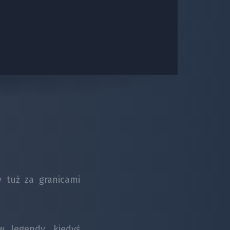
y tuż za granicami
w legendy, kiedyś