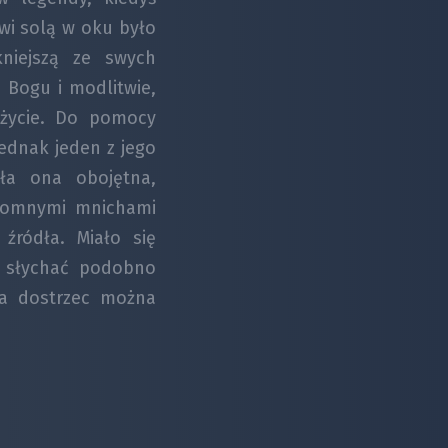
owi solą w oku było
niejszą ze swych
o Bogu i modlitwie,
 życie. Do pomocy
Jednak jeden z jego
yła ona obojętna,
rołomnymi mnichami
źródła. Miało się
c słychać podobno
ca dostrzec można