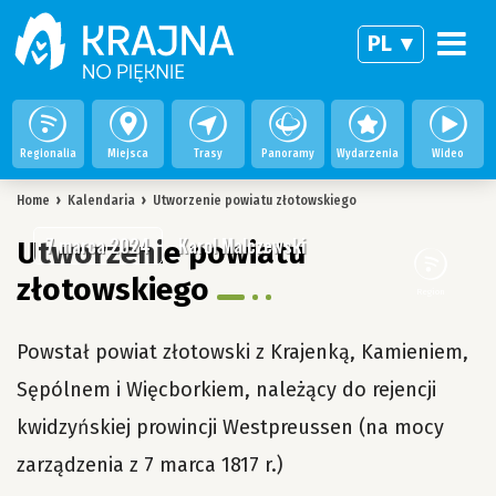
PL
Regionalia
Miejsca
Trasy
Panoramy
Wydarzenia
Wideo
Home
›
Kalendaria
›
Utworzenie powiatu złotowskiego
7 marca 2024
Karol Malczewski
Utworzenie powiatu
złotowskiego
Region
Powstał powiat złotowski z Krajenką, Kamieniem,
Sępólnem i Więcborkiem, należący do rejencji
kwidzyńskiej prowincji Westpreussen (na mocy
zarządzenia z 7 marca 1817 r.)